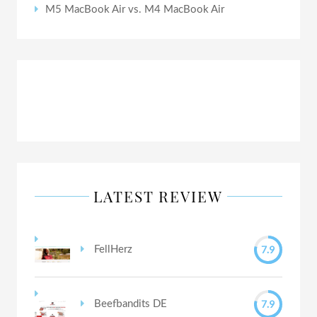
M5 MacBook Air vs. M4 MacBook Air
LATEST REVIEW
7.9
FellHerz
7.9
Beefbandits DE