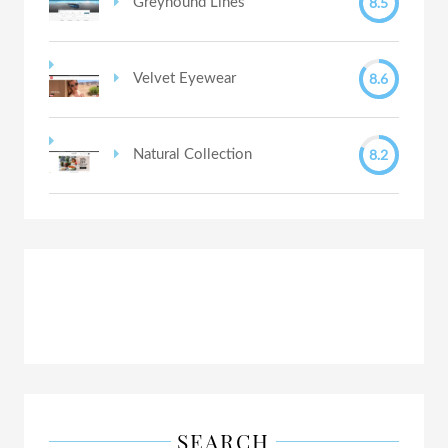
8.5
Greyhound Lines
8.6
Velvet Eyewear
8.2
Natural Collection
SEARCH