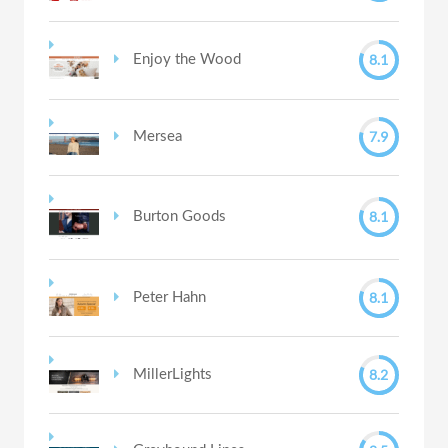
8.1
Enjoy the Wood
7.9
Mersea
8.1
Burton Goods
8.1
Peter Hahn
8.2
MillerLights