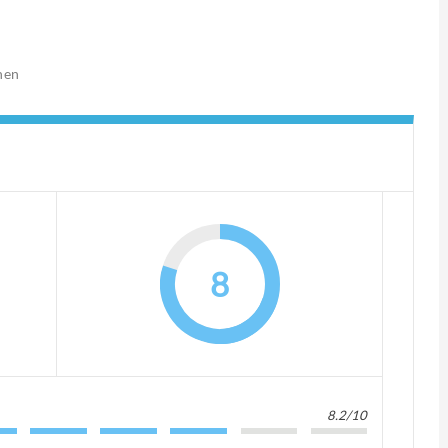
nen
8
8.2/10