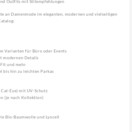
und Outfits mit Stilempfehlungen
te an Damenmode im eleganten, modernen und vielseitigen
Katalog:
ren Varianten für Büro oder Events
it modernen Details
 Fit und mehr
 bis hin zu leichten Parkas
, Cat-Eye) mit UV-Schutz
n (je nach Kollektion)
wie Bio-Baumwolle und Lyocell