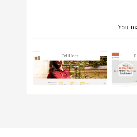
You ma
FellHerz
E