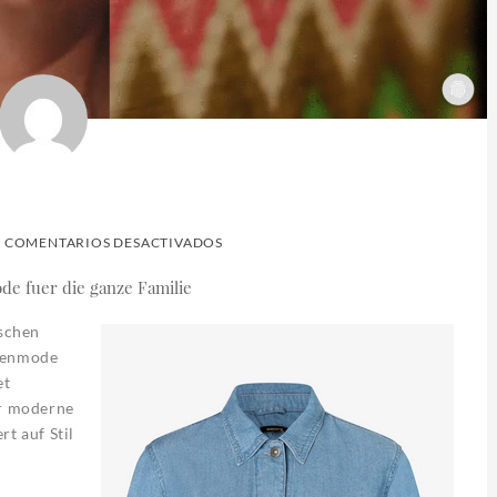
EN
COMENTARIOS DESACTIVADOS
MORE
&
MORE
schen
menmode
et
ür moderne
t auf Stil