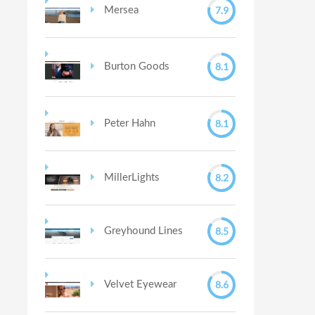
7.9
Mersea
8.1
Burton Goods
8.1
Peter Hahn
8.2
MillerLights
8.5
Greyhound Lines
8.6
Velvet Eyewear