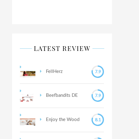
LATEST REVIEW
7.9
FellHerz
7.9
Beefbandits DE
8.1
Enjoy the Wood