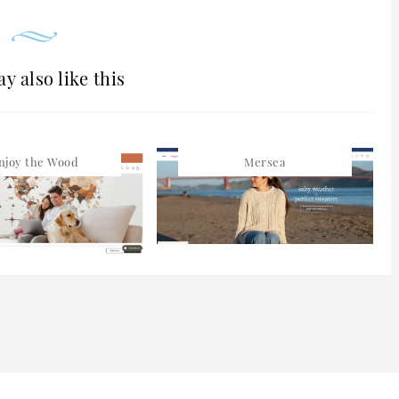
y also like this
njoy the Wood
Mersea