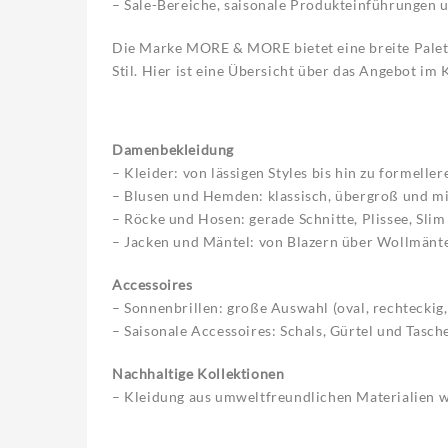
– Sale-Bereiche, saisonale Produkteinführungen 
Die Marke MORE & MORE bietet eine breite Palet
Stil. Hier ist eine Übersicht über das Angebot im 
Damenbekleidung
– Kleider: von lässigen Styles bis hin zu formelle
– Blusen und Hemden: klassisch, übergroß und m
– Röcke und Hosen: gerade Schnitte, Plissee, Slim
– Jacken und Mäntel: von Blazern über Wollmäntel
Accessoires
– Sonnenbrillen: große Auswahl (oval, rechteckig
– Saisonale Accessoires: Schals, Gürtel und Tasche
Nachhaltige Kollektionen
– Kleidung aus umweltfreundlichen Materialien 