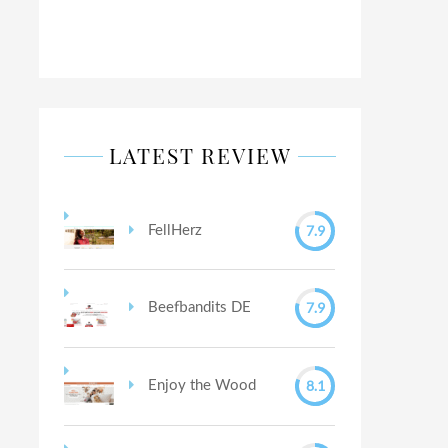
LATEST REVIEW
7.9
FellHerz
7.9
Beefbandits DE
8.1
Enjoy the Wood