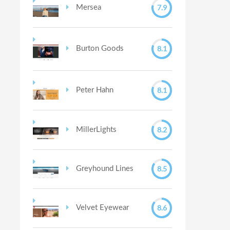
7.9
Mersea
8.1
Burton Goods
8.1
Peter Hahn
8.2
MillerLights
8.5
Greyhound Lines
8.6
Velvet Eyewear