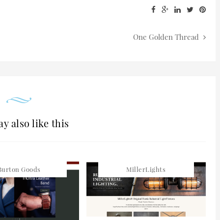
One Golden Thread
y also like this
Burton Goods
MillerLights