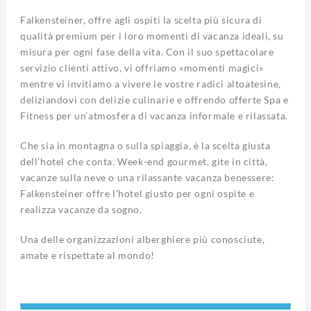
Falkensteiner, offre agli ospiti la scelta più sicura di
qualità premium per i loro momenti di vacanza ideali, su
misura per ogni fase della vita. Con il suo spettacolare
servizio clienti attivo, vi offriamo «momenti magici»
mentre vi invitiamo a vivere le vostre radici altoatesine,
deliziandovi con delizie culinarie e offrendo offerte Spa e
Fitness per un’atmosfera di vacanza informale e rilassata.
Che sia in montagna o sulla spiaggia, è la scelta giusta
dell’hotel che conta. Week-end gourmet, gite in città,
vacanze sulla neve o una rilassante vacanza benessere:
Falkensteiner offre l’hotel giusto per ogni ospite e
realizza vacanze da sogno.
Una delle organizzazioni alberghiere più conosciute,
amate e rispettate al mondo!