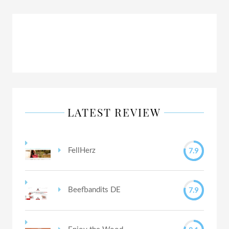
LATEST REVIEW
7.9
FellHerz
7.9
Beefbandits DE