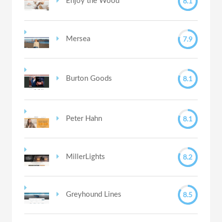
8.1
Enjoy the Wood
7.9
Mersea
8.1
Burton Goods
8.1
Peter Hahn
8.2
MillerLights
8.5
Greyhound Lines